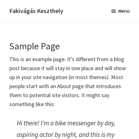
Skip
Ugrás
Ugrás
Fakivágás Keszthely
Menü
to
az
a
Fakivagas
main
elsődleges
lábléchez
Keszthely
content
oldalsávhoz
Sample Page
This is an example page. It’s different from a blog
post because it will stay in one place and will show
up in your site navigation (in most themes). Most
people start with an About page that introduces
them to potential site visitors. It might say
something like this:
Hi there! I’m a bike messenger by day,
aspiring actor by night, and this is my