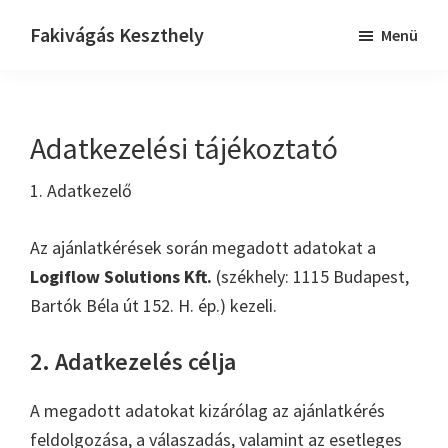
Skip
Ugrás
Ugrás
Fakivágás Keszthely
Menü
to
az
a
Fakivagas
main
elsődleges
lábléchez
Keszthely
content
oldalsávhoz
Adatkezelési tájékoztató
1. Adatkezelő
Az ajánlatkérések során megadott adatokat a
Logiflow Solutions Kft.
(székhely: 1115 Budapest,
Bartók Béla út 152. H. ép.) kezeli.
2. Adatkezelés célja
A megadott adatokat kizárólag az ajánlatkérés
feldolgozása, a válaszadás, valamint az esetleges