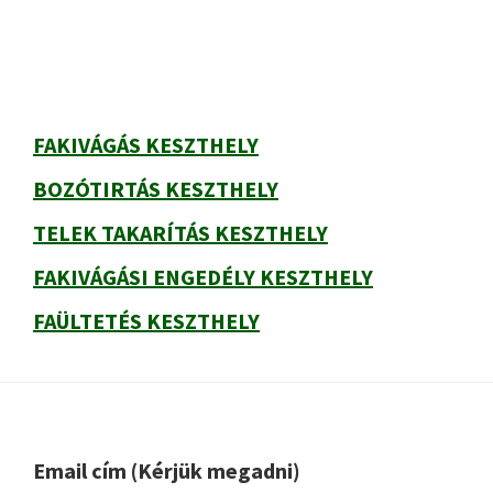
oldalsáv
FAKIVÁGÁS KESZTHELY
BOZÓTIRTÁS KESZTHELY
TELEK TAKARÍTÁS KESZTHELY
FAKIVÁGÁSI ENGEDÉLY KESZTHELY
FAÜLTETÉS KESZTHELY
Footer
Email cím (Kérjük megadni)